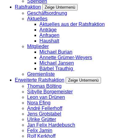
Spenden
Ratsfraktion
Zeige Untermenü
Geschäftsordnung
Aktuelles
Aktuelles aus der Ratsfraktion
Anträge
Anfragen
Haushalt
Mitglieder
Michael Burian
Annette Grümer-Weyers
Michael Jansen
Bärbel Trauthig
Gremienliste
Erweiterte Ratsfraktion
Zeige Untermenü
Thomas Bölting
Sibylle Borgemeister
Leon van Drünen
Nora Efing
André Fellerhoff
Jens Grotstabel
Ulrike Grütter
Jan Felix Hardebusch
Felix Jamin
Rolf Kerkhoff