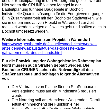
bei der Bauleitplanung in den Vordergrund gestellt werden.
Hier sehen die GRÜNEN einen Mangel in der
Bauleitplanung für neue Baugebiete in Bocholt.
Individuelle Quartierslösungen für die Energieversorgung z.
B. in Zusammenarbeit mit den Bocholter Stadtwerken, wie
sie in einem innovativen Projekt in Warendorf zur Zeit
realisiert werden, zeigen auf, wie es geht und sollten auch in
Bocholt umgesetzt werden.
Weitere Informationen zum Projekt in Warendorf
https://www.geothermie.de/aktuelles/nachrichten/news-
anzeigen/news/baustart-fuer-das-groesste-kalte-
nahwaermenetz-deutschlands.html
Für die Entwicklung der Wohngebiete im Rahmenplan
Nord müssen auch Straßen gebaut werden. Die
Bocholter GRÜNEN sehen die Notwendigkeit des
Straßenausbaus und schlagen folgende Alternativen
vor:
Der Verbrauch von Fläche für den Straßenbau/die
Versiegelung muss auf ein Mindestmaß reduziert
werden.
Der Nordring soll am Hemdener Weg enden. Damit
erfüllt er hinreichend die Funktion einer
Erschließungsstraße für die neuen Wohngebiete