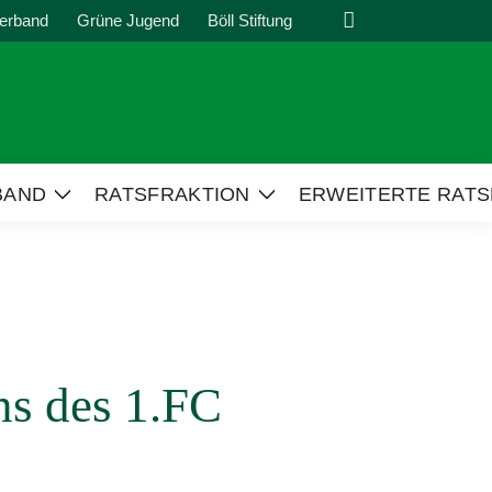
Suche
erband
Grüne Jugend
Böll Stiftung
BAND
RATSFRAKTION
ERWEITERTE RATS
Zeige
Zeige
Untermenü
Untermenü
ns des 1.FC