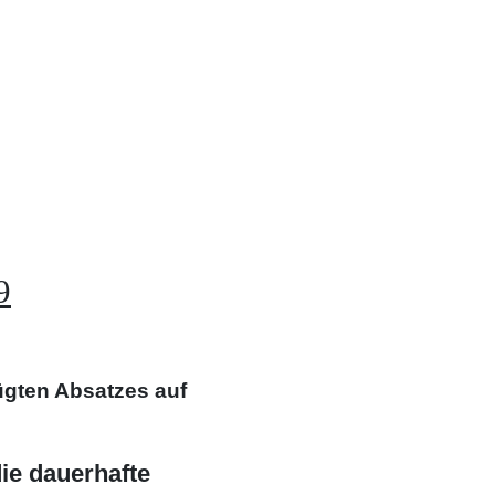
9
gten Absatzes auf
ie dauerhafte