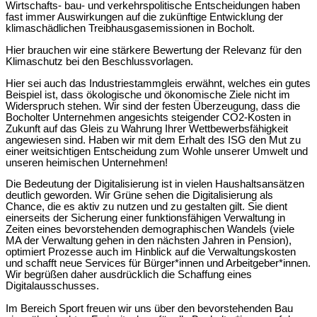
Wirtschafts- bau- und verkehrspolitische Entscheidungen haben
fast immer Auswirkungen auf die zukünftige Entwicklung der
klimaschädlichen Treibhausgasemissionen in Bocholt.
Hier brauchen wir eine stärkere Bewertung der Relevanz für den
Klimaschutz bei den Beschlussvorlagen.
Hier sei auch das Industriestammgleis erwähnt, welches ein gutes
Beispiel ist, dass ökologische und ökonomische Ziele nicht im
Widerspruch stehen. Wir sind der festen Überzeugung, dass die
Bocholter Unternehmen angesichts steigender CO2-Kosten in
Zukunft auf das Gleis zu Wahrung Ihrer Wettbewerbsfähigkeit
angewiesen sind. Haben wir mit dem Erhalt des ISG den Mut zu
einer weitsichtigen Entscheidung zum Wohle unserer Umwelt und
unseren heimischen Unternehmen!
Die Bedeutung der Digitalisierung ist in vielen Haushaltsansätzen
deutlich geworden. Wir Grüne sehen die Digitalisierung als
Chance, die es aktiv zu nutzen und zu gestalten gilt. Sie dient
einerseits der Sicherung einer funktionsfähigen Verwaltung in
Zeiten eines bevorstehenden demographischen Wandels (viele
MA der Verwaltung gehen in den nächsten Jahren in Pension),
optimiert Prozesse auch im Hinblick auf die Verwaltungskosten
und schafft neue Services für Bürger*innen und Arbeitgeber*innen.
Wir begrüßen daher ausdrücklich die Schaffung eines
Digitalausschusses.
Im Bereich Sport freuen wir uns über den bevorstehenden Bau