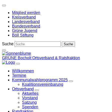
Weiter
zum
Mitglied werden
Inhalt
Kreisverband
Landesverband
Bundesverband
Grüne Jugend
Böll Stiftung
Suche
GRÜNE Bocholt
Ortsverband & Ratsfraktion
Willkommen
Termine
Kommunalwahlprogramm 2025
Zeige
Koalitionsvereinbarung
Untermenü
Ortsverband
Zeige
Aktuelles
Untermenü
Vorstand
Satzung
Spenden
Ratsfraktion