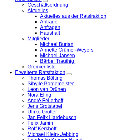
Zeige
Geschäftsordnung
Untermenü
Aktuelles
Aktuelles aus der Ratsfraktion
Anträge
Anfragen
Haushalt
Mitglieder
Michael Burian
Annette Grümer-Weyers
Michael Jansen
Bärbel Trauthig
Gremienliste
Erweiterte Ratsfraktion
Zeige
Thomas Bölting
Untermenü
Sibylle Borgemeister
Leon van Drünen
Nora Efing
André Fellerhoff
Jens Grotstabel
Ulrike Grütter
Jan Felix Hardebusch
Felix Jamin
Rolf Kerkhoff
Michael Klein-Uebbing
Friederike Krämer-Brand