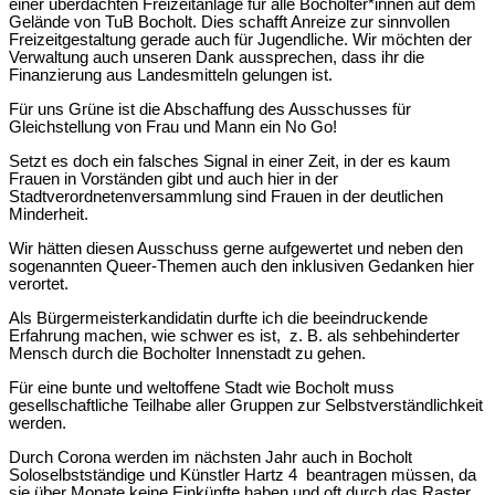
einer überdachten Freizeitanlage für alle Bocholter*innen auf dem
Gelände von TuB Bocholt. Dies schafft Anreize zur sinnvollen
Freizeitgestaltung gerade auch für Jugendliche. Wir möchten der
Verwaltung auch unseren Dank aussprechen, dass ihr die
Finanzierung aus Landesmitteln gelungen ist.
Für uns Grüne ist die Abschaffung des Ausschusses für
Gleichstellung von Frau und Mann ein No Go!
Setzt es doch ein falsches Signal in einer Zeit, in der es kaum
Frauen in Vorständen gibt und auch hier in der
Stadtverordnetenversammlung sind Frauen in der deutlichen
Minderheit.
Wir hätten diesen Ausschuss gerne aufgewertet und neben den
sogenannten Queer-Themen auch den inklusiven Gedanken hier
verortet.
Als Bürgermeisterkandidatin durfte ich die beeindruckende
Erfahrung machen, wie schwer es ist, z. B. als sehbehinderter
Mensch durch die Bocholter Innenstadt zu gehen.
Für eine bunte und weltoffene Stadt wie Bocholt muss
gesellschaftliche Teilhabe aller Gruppen zur Selbstverständlichkeit
werden.
Durch Corona werden im nächsten Jahr auch in Bocholt
Soloselbstständige und Künstler Hartz 4 beantragen müssen, da
sie über Monate keine Einkünfte haben und oft durch das Raster