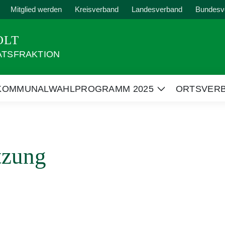
Mitglied werden
Kreisverband
Landesverband
Bundesv
OLT
ATSFRAKTION
KOMMUNALWAHLPROGRAMM 2025
ORTSVER
Zeige
Untermenü
tzung