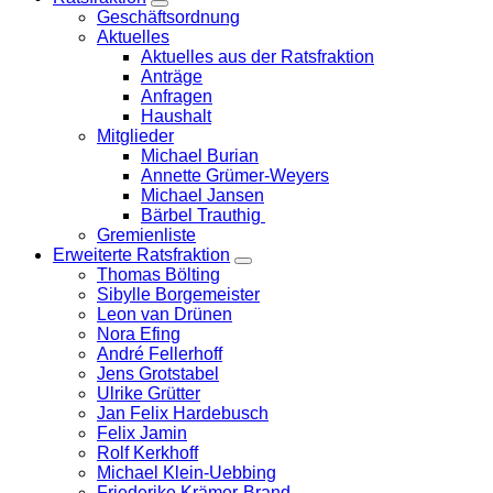
Zeige
Geschäftsordnung
Untermenü
Aktuelles
Aktuelles aus der Ratsfraktion
Anträge
Anfragen
Haushalt
Mitglieder
Michael Burian
Annette Grümer-Weyers
Michael Jansen
Bärbel Trauthig
Gremienliste
Erweiterte Ratsfraktion
Zeige
Thomas Bölting
Untermenü
Sibylle Borgemeister
Leon van Drünen
Nora Efing
André Fellerhoff
Jens Grotstabel
Ulrike Grütter
Jan Felix Hardebusch
Felix Jamin
Rolf Kerkhoff
Michael Klein-Uebbing
Friederike Krämer-Brand