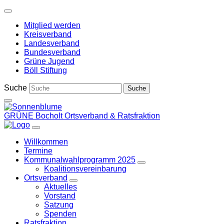
Weiter
zum
Mitglied werden
Inhalt
Kreisverband
Landesverband
Bundesverband
Grüne Jugend
Böll Stiftung
Suche
GRÜNE Bocholt
Ortsverband & Ratsfraktion
Willkommen
Termine
Kommunalwahlprogramm 2025
Zeige
Koalitionsvereinbarung
Untermenü
Ortsverband
Zeige
Aktuelles
Untermenü
Vorstand
Satzung
Spenden
Ratsfraktion