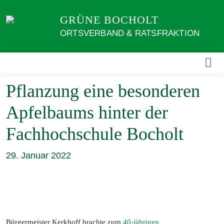
Weiter
GRÜNE BOCHOLT
zum
Inhalt
ORTSVERBAND & RATSFRAKTION
Pflanzung eine besonderen
Apfelbaums hinter der
Fachhochschule Bocholt
29. Januar 2022
Bürgermeister Kerkhoff brachte zum
40-jährigen