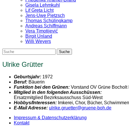
Gisela Lehmkuhl
Lif Greta Licht
Jens-Uwe Pietzsch
Thomas Schülingkamp
Andreas Schiffmann
Vera Timotijević
Birgit Unland
Willi Weyers
Ulrike Grütter
Geburtsjahr:
1972
Beruf:
Bäuerin
Funktion bei den Grünen:
Vorstand OV Grüne Bocholt B
Mitglied in den folgenden Ausschüssen:
Ersatzmitglied Bezirksausschuss Süd-West
Hobbys/Interessen:
Imkerei, Chor, Bücher, Schwimmen
E-Mail Adresse:
ulrike.gruetter@gruene-boh.de
Impressum & Datenschutzerklärung
Kontakt