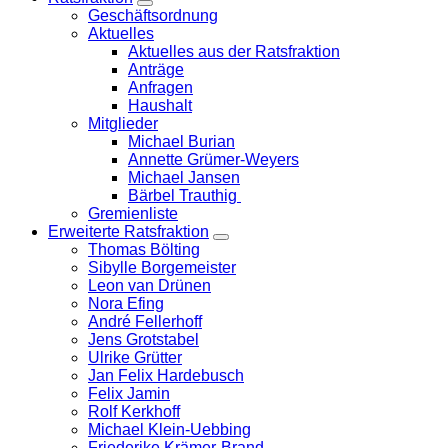
Zeige
Geschäftsordnung
Untermenü
Aktuelles
Aktuelles aus der Ratsfraktion
Anträge
Anfragen
Haushalt
Mitglieder
Michael Burian
Annette Grümer-Weyers
Michael Jansen
Bärbel Trauthig
Gremienliste
Erweiterte Ratsfraktion
Zeige
Thomas Bölting
Untermenü
Sibylle Borgemeister
Leon van Drünen
Nora Efing
André Fellerhoff
Jens Grotstabel
Ulrike Grütter
Jan Felix Hardebusch
Felix Jamin
Rolf Kerkhoff
Michael Klein-Uebbing
Friederike Krämer-Brand