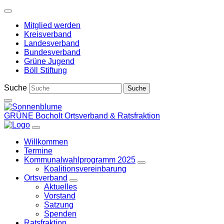
Weiter
zum
Mitglied werden
Inhalt
Kreisverband
Landesverband
Bundesverband
Grüne Jugend
Böll Stiftung
Suche
GRÜNE Bocholt
Ortsverband & Ratsfraktion
Willkommen
Termine
Kommunalwahlprogramm 2025
Zeige
Koalitionsvereinbarung
Untermenü
Ortsverband
Zeige
Aktuelles
Untermenü
Vorstand
Satzung
Spenden
Ratsfraktion