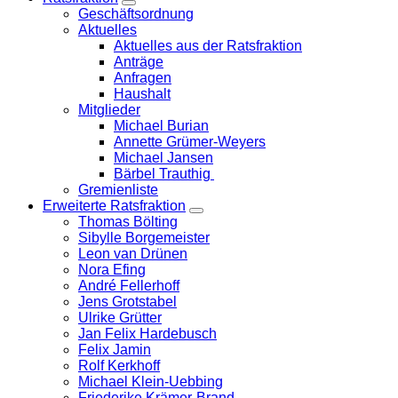
Zeige
Geschäftsordnung
Untermenü
Aktuelles
Aktuelles aus der Ratsfraktion
Anträge
Anfragen
Haushalt
Mitglieder
Michael Burian
Annette Grümer-Weyers
Michael Jansen
Bärbel Trauthig
Gremienliste
Erweiterte Ratsfraktion
Zeige
Thomas Bölting
Untermenü
Sibylle Borgemeister
Leon van Drünen
Nora Efing
André Fellerhoff
Jens Grotstabel
Ulrike Grütter
Jan Felix Hardebusch
Felix Jamin
Rolf Kerkhoff
Michael Klein-Uebbing
Friederike Krämer-Brand