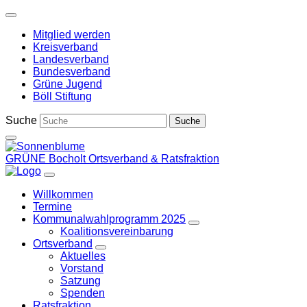
Weiter
zum
Mitglied werden
Inhalt
Kreisverband
Landesverband
Bundesverband
Grüne Jugend
Böll Stiftung
Suche
GRÜNE Bocholt
Ortsverband & Ratsfraktion
Willkommen
Termine
Kommunalwahlprogramm 2025
Zeige
Koalitionsvereinbarung
Untermenü
Ortsverband
Zeige
Aktuelles
Untermenü
Vorstand
Satzung
Spenden
Ratsfraktion