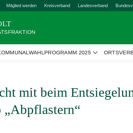
Mitglied werden
Kreisverband
Landesverband
Bundesv
OLT
ATSFRAKTION
KOMMUNALWAHLPROGRAMM 2025
ORTSVER
Zeige
Untermenü
cht mit beim Entsiegelu
 „Abpflastern“