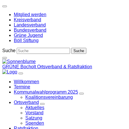
Weiter
zum
Mitglied werden
Inhalt
Kreisverband
Landesverband
Bundesverband
Grüne Jugend
Böll Stiftung
Suche
GRÜNE Bocholt
Ortsverband & Ratsfraktion
Willkommen
Termine
Kommunalwahlprogramm 2025
Zeige
Koalitionsvereinbarung
Untermenü
Ortsverband
Zeige
Aktuelles
Untermenü
Vorstand
Satzung
Spenden
Ratsfraktion