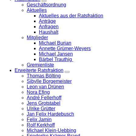
Zeige
Geschäftsordnung
Untermenü
Aktuelles
Aktuelles aus der Ratsfraktion
Anträge
Anfragen
Haushalt
Mitglieder
Michael Burian
Annette Grümer-Weyers
Michael Jansen
Bärbel Trauthig
Gremienliste
Erweiterte Ratsfraktion
Zeige
Thomas Bölting
Untermenü
Sibylle Borgemeister
Leon van Drünen
Nora Efing
André Fellerhoff
Jens Grotstabel
Ulrike Grütter
Jan Felix Hardebusch
Felix Jamin
Rolf Kerkhoff
Michael Klein-Uebbing
Friederike Krämer-Brand