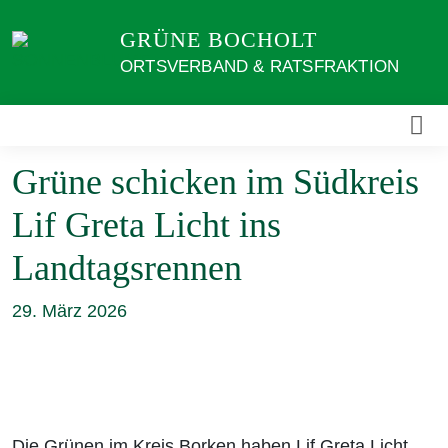
Weiter
GRÜNE BOCHOLT
zum
Inhalt
ORTSVERBAND & RATSFRAKTION
Grüne schicken im Südkreis
Lif Greta Licht ins
Landtagsrennen
29. März 2026
Die Grünen im Kreis Borken haben Lif Greta Licht