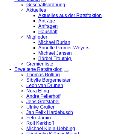
Zeige
Geschäftsordnung
Untermenü
Aktuelles
Aktuelles aus der Ratsfraktion
Anträge
Anfragen
Haushalt
Mitglieder
Michael Burian
Annette Grümer-Weyers
Michael Jansen
Bärbel Trauthig
Gremienliste
Erweiterte Ratsfraktion
Zeige
Thomas Bölting
Untermenü
Sibylle Borgemeister
Leon van Drünen
Nora Efing
André Fellerhoff
Jens Grotstabel
Ulrike Grütter
Jan Felix Hardebusch
Felix Jamin
Rolf Kerkhoff
Michael Klein-Uebbing
Friederike Krämer-Brand