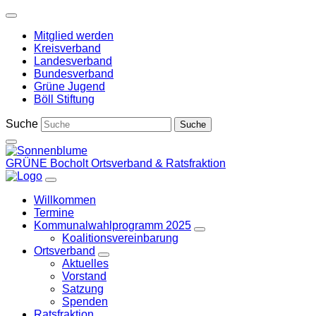
Weiter
zum
Mitglied werden
Inhalt
Kreisverband
Landesverband
Bundesverband
Grüne Jugend
Böll Stiftung
Suche
GRÜNE Bocholt
Ortsverband & Ratsfraktion
Willkommen
Termine
Kommunalwahlprogramm 2025
Zeige
Koalitionsvereinbarung
Untermenü
Ortsverband
Zeige
Aktuelles
Untermenü
Vorstand
Satzung
Spenden
Ratsfraktion