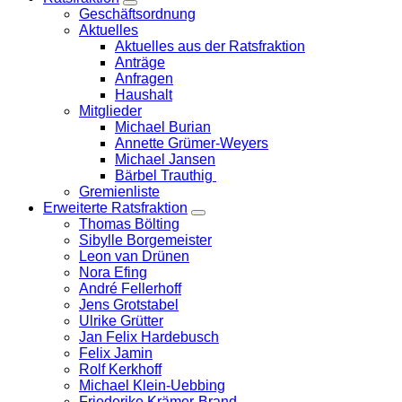
Zeige
Geschäftsordnung
Untermenü
Aktuelles
Aktuelles aus der Ratsfraktion
Anträge
Anfragen
Haushalt
Mitglieder
Michael Burian
Annette Grümer-Weyers
Michael Jansen
Bärbel Trauthig
Gremienliste
Erweiterte Ratsfraktion
Zeige
Thomas Bölting
Untermenü
Sibylle Borgemeister
Leon van Drünen
Nora Efing
André Fellerhoff
Jens Grotstabel
Ulrike Grütter
Jan Felix Hardebusch
Felix Jamin
Rolf Kerkhoff
Michael Klein-Uebbing
Friederike Krämer-Brand