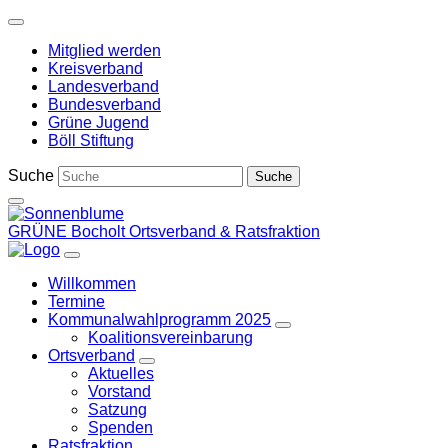
Weiter
zum
Mitglied werden
Inhalt
Kreisverband
Landesverband
Bundesverband
Grüne Jugend
Böll Stiftung
Suche
GRÜNE Bocholt
Ortsverband & Ratsfraktion
Willkommen
Termine
Kommunalwahlprogramm 2025
Zeige
Koalitionsvereinbarung
Untermenü
Ortsverband
Zeige
Aktuelles
Untermenü
Vorstand
Satzung
Spenden
Ratsfraktion