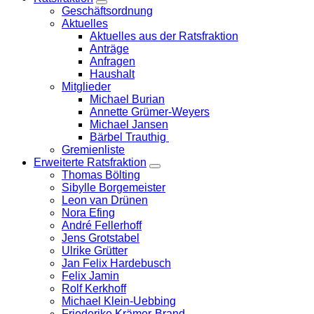
Zeige
Geschäftsordnung
Untermenü
Aktuelles
Aktuelles aus der Ratsfraktion
Anträge
Anfragen
Haushalt
Mitglieder
Michael Burian
Annette Grümer-Weyers
Michael Jansen
Bärbel Trauthig
Gremienliste
Erweiterte Ratsfraktion
Zeige
Thomas Bölting
Untermenü
Sibylle Borgemeister
Leon van Drünen
Nora Efing
André Fellerhoff
Jens Grotstabel
Ulrike Grütter
Jan Felix Hardebusch
Felix Jamin
Rolf Kerkhoff
Michael Klein-Uebbing
Friederike Krämer-Brand