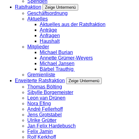
Spenden
Ratsfraktion
Zeige Untermenü
Geschäftsordnung
Aktuelles
Aktuelles aus der Ratsfraktion
Anträge
Anfragen
Haushalt
Mitglieder
Michael Burian
Annette Grümer-Weyers
Michael Jansen
Bärbel Trauthig
Gremienliste
Erweiterte Ratsfraktion
Zeige Untermenü
Thomas Bölting
Sibylle Borgemeister
Leon van Drünen
Nora Efing
André Fellerhoff
Jens Grotstabel
Ulrike Grütter
Jan Felix Hardebusch
Felix Jamin
Rolf Kerkhoff